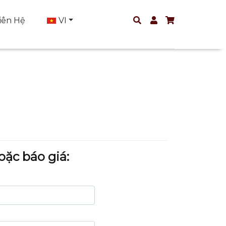
iên Hệ
VI
oặc báo giá: