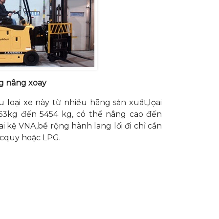
g nâng xoay
 loại xe này từ nhiều hãng sản xuất,lọai
1363kg đến 5454 kg, có thể nâng cao đến
i kệ VNA,bề rộng hành lang lối đi chỉ cần
ăcquy hoặc LPG.