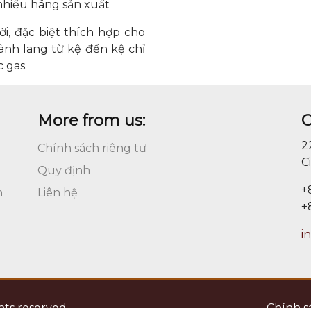
 nhiều hãng sản xuất
i, đặc biệt thích hợp cho
hành lang từ kệ đến kệ chỉ
c gas.
More from us:
C
2
Chính sách riêng tư
C
Quy định
+
n
Liên hệ
+
i
hts reserved.
Chính s