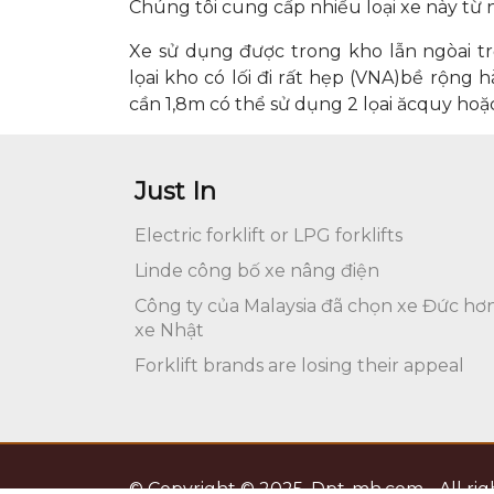
Chúng tôi cung cấp nhiều loại xe này từ
Xe sử dụng được trong kho lẫn ngòai trờ
lọai kho có lối đi rất hẹp (VNA)bề rộng 
cần 1,8m có thể sử dụng 2 lọai ăcquy hoặ
Just In
Electric forklift or LPG forklifts
Linde công bố xe nâng điện
Công ty của Malaysia đã chọn xe Đức hơ
xe Nhật
Forklift brands are losing their appeal
© Copyright © 2025, Dpt-mh.com - All rig