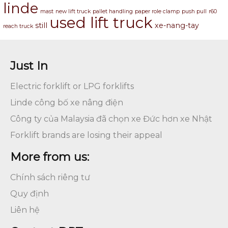
linde
mast
new lift truck
pallet handling
paper role clamp
push pull
r60
used lift truck
still
xe-nang-tay
reach truck
Just In
Electric forklift or LPG forklifts
Linde công bố xe nâng điện
Công ty của Malaysia đã chọn xe Đức hơn xe Nhật
Forklift brands are losing their appeal
More from us:
Chính sách riêng tư
Quy định
Liên hệ