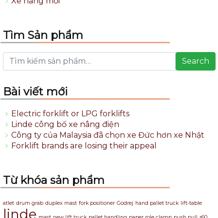
Xe nâng mới
Tìm Sản phẩm
Search
Bài viết mới
Electric forklift or LPG forklifts
Linde công bố xe nâng điện
Công ty của Malaysia đã chọn xe Đức hơn xe Nhật
Forklift brands are losing their appeal
Từ khóa sản phẩm
atlet
drum grab
duplex mast
fork positioner
Godrej
hand pallet truck
lift-table
linde
mast
new lift truck
pallet handling
paper role clamp
push pull
r60