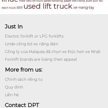
mast
new lift truck
pallet handling
paper role clamp
push pull
r60
used lift truck
still
xe-nang-tay
reach truck
Just In
Electric forklift or LPG forklifts
Linde công bố xe nâng điện
Công ty của Malaysia đã chọn xe Đức hơn xe Nhật
Forklift brands are losing their appeal
More from us:
Chính sách riêng tư
Quy định
Liên hệ
Contact DPT