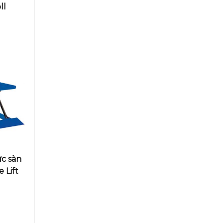
ll
ực sàn
 Lift