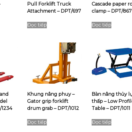
–
Pull Forklift Truck
Cascade paper ro
Attachment – DPT/697
clamp – DPT/867
Đọc tiếp
Đọc tiếp
Hand
Khung nâng phuy –
Bàn nâng thủy l
del
Gator grip forklift
thấp – Low Profile
/1234
drum grab – DPT/1012
Table – DPT/1011
Đọc tiếp
Đọc tiếp