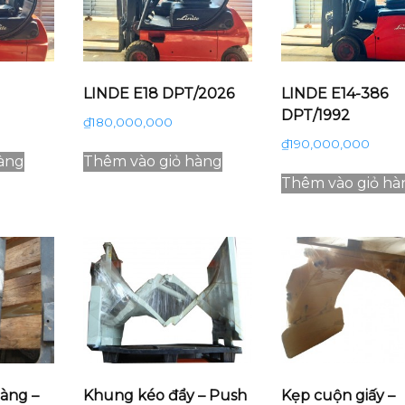
LINDE E18 DPT/2026
LINDE E14-386
DPT/1992
₫
180,000,000
₫
190,000,000
àng
Thêm vào giỏ hàng
Thêm vào giỏ hà
càng –
Khung kéo đẩy – Push
Kẹp cuộn giấy –