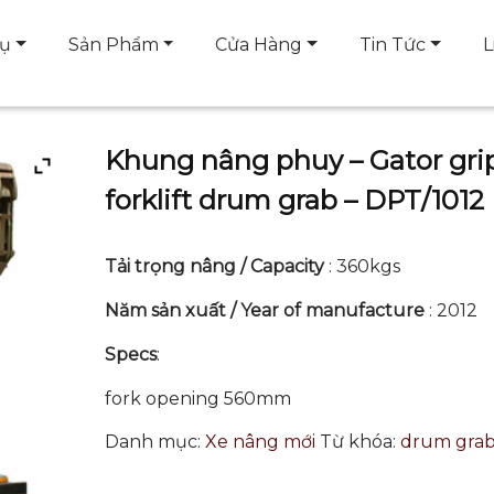
Vụ
Sản Phẩm
Cửa Hàng
Tin Tức
L
Khung nâng phuy – Gator gri
forklift drum grab – DPT/1012
Tải trọng nâng / Capacity
: 360kgs
Năm sản xuất / Year of manufacture
: 2012
Specs
:
fork opening 560mm
Danh mục:
Xe nâng mới
Từ khóa:
drum gra