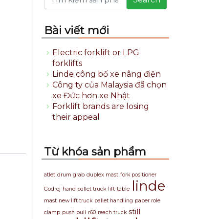
Bài viết mới
Electric forklift or LPG
forklifts
Linde công bố xe nâng điện
Công ty của Malaysia đã chọn
xe Đức hơn xe Nhật
Forklift brands are losing
their appeal
Từ khóa sản phẩm
atlet
drum grab
duplex mast
fork positioner
linde
Godrej
hand pallet truck
lift-table
mast
new lift truck
pallet handling
paper role
still
clamp
push pull
r60
reach truck