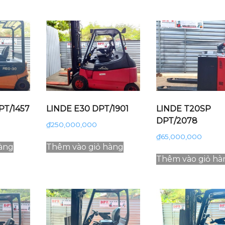
PT/1457
LINDE E30 DPT/1901
LINDE T20SP
DPT/2078
₫
250,000,000
₫
65,000,000
àng
Thêm vào giỏ hàng
Thêm vào giỏ hà