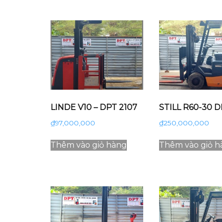
LINDE V10 – DPT 2107
STILL R60-30 D
₫
97,000,000
₫
250,000,000
Thêm vào giỏ hàng
Thêm vào giỏ h