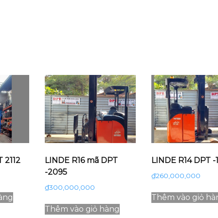
 2112
LINDE R16 mã DPT
LINDE R14 DPT -
-2095
₫
260,000,000
₫
300,000,000
àng
Thêm vào giỏ hà
Thêm vào giỏ hàng