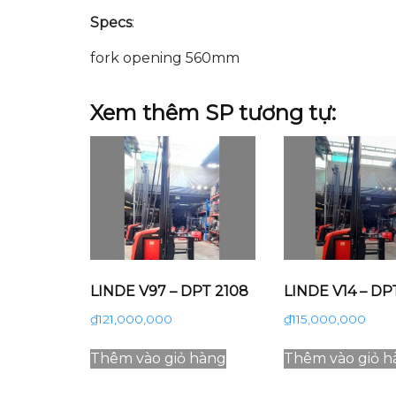
Specs
:
fork opening 560mm
Xem thêm SP tương tự:
LINDE V97 – DPT 2108
LINDE V14 – DPT
₫
121,000,000
₫
115,000,000
Thêm vào giỏ hàng
Thêm vào giỏ h