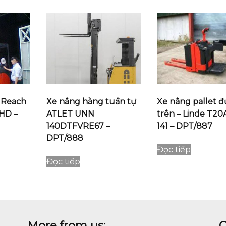
 Reach
Xe nâng hàng tuần tự
Xe nâng pallet 
6HD –
ATLET UNN
trên – Linde T20
140DTFVRE67 –
141 – DPT/887
DPT/888
Đọc tiếp
Đọc tiếp
More from us:
C