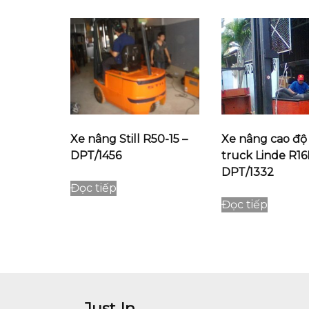
Xe nâng Still R50-15 –
Xe nâng cao độ
DPT/1456
truck Linde R1
DPT/1332
Đọc tiếp
Đọc tiếp
Just In