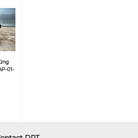
đứng
AP-01-
ontact DPT