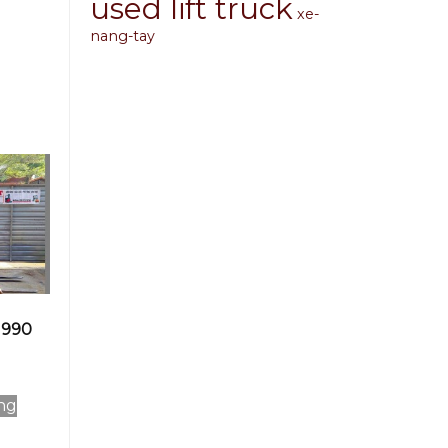
used lift truck
xe-
nang-tay
1990
ng