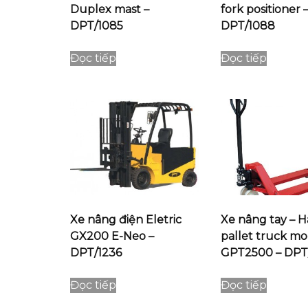
Duplex mast –
fork positioner 
DPT/1085
DPT/1088
Đọc tiếp
Đọc tiếp
Xe nâng điện Eletric
Xe nâng tay – 
GX200 E-Neo –
pallet truck mo
DPT/1236
GPT2500 – DPT
Đọc tiếp
Đọc tiếp