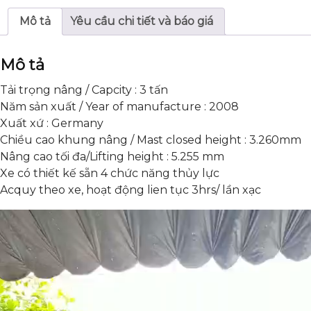
Mô tả
Yêu cầu chi tiết và báo giá
Mô tả
Tải trọng nâng / Capcity : 3 tấn
Năm sản xuất / Year of manufacture : 2008
Xuất xứ : Germany
Chiều cao khung nâng / Mast closed height : 3.260mm
Nâng cao tối đa/Lifting height : 5.255 mm
Xe có thiết kế sẵn 4 chức năng thủy lực
Acquy theo xe, hoạt động lien tục 3hrs/ lần xạc
Trình
chơi
Video