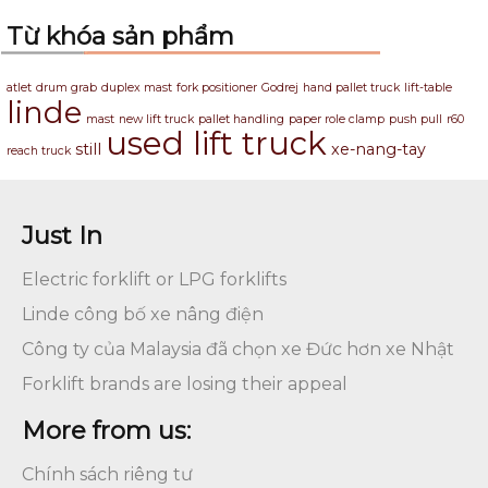
Từ khóa sản phẩm
atlet
drum grab
duplex mast
fork positioner
Godrej
hand pallet truck
lift-table
linde
mast
new lift truck
pallet handling
paper role clamp
push pull
r60
used lift truck
still
xe-nang-tay
reach truck
Just In
Electric forklift or LPG forklifts
Linde công bố xe nâng điện
Công ty của Malaysia đã chọn xe Đức hơn xe Nhật
Forklift brands are losing their appeal
More from us:
Chính sách riêng tư