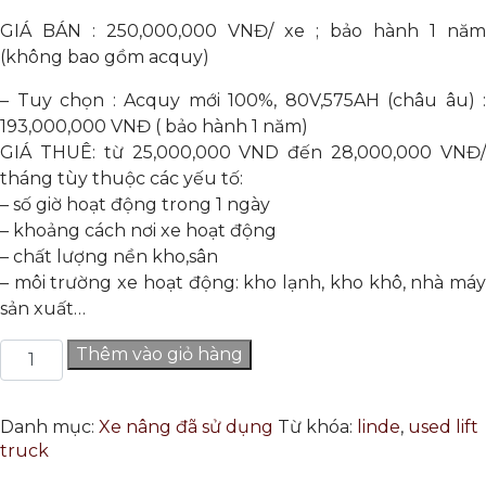
GIÁ BÁN : 250,000,000 VNĐ/ xe ; bảo hành 1 năm
(không bao gồm acquy)
– Tuy chọn : Acquy mới 100%, 80V,575AH (châu âu) :
193,000,000 VNĐ ( bảo hành 1 năm)
GIÁ THUÊ: từ 25,000,000 VND đến 28,000,000 VNĐ/
tháng tùy thuộc các yếu tố:
– số giờ hoạt động trong 1 ngày
– khoảng cách nơi xe hoạt động
– chất lượng nền kho,sân
– môi trường xe hoạt động: kho lạnh, kho khô, nhà máy
sản xuất…
LINDE
Thêm vào giỏ hàng
E30
DPT/1901
số
Danh mục:
Xe nâng đã sử dụng
Từ khóa:
linde
,
used lift
lượng
truck