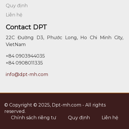
Quy định
Liên hệ
Contact DPT
22C Đường D3, Phước Long, Ho Chi Minh City,
VietNam
+84 0903944035
+84 0908011335
info@dpt-mh.com
© Copyright © 2025, Dpt-mh.com - All rights
reserved.
Chính sách riêng tư
Quy định
Liên hệ