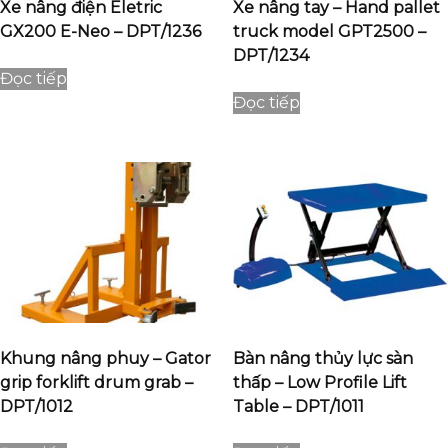
Xe nâng điện Eletric
Xe nâng tay – Hand pallet
GX200 E-Neo – DPT/1236
truck model GPT2500 –
DPT/1234
Đọc tiếp
Đọc tiếp
Khung nâng phuy – Gator
Bàn nâng thủy lực sàn
grip forklift drum grab –
thấp – Low Profile Lift
DPT/1012
Table – DPT/1011